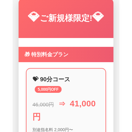
💎
💎
ご新規様限定!
🎁 特別料金プラン
💝 90分コース
5,000円OFF
41,000
⇒
46,000円
円
別途指名料 2,000円〜